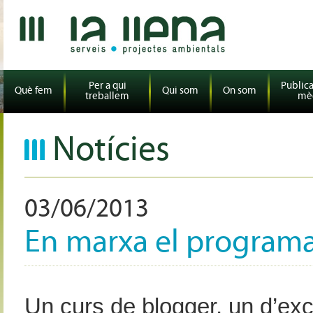
Per a qui
Publica
Què fem
Qui som
On som
treballem
mè
Notícies
03/06/2013
En marxa el programa 
Un curs de blogger, un d’exce