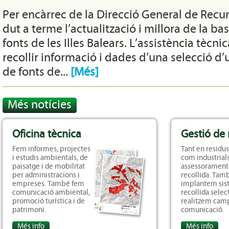
Per encàrrec de la Direcció General de Recu
dut a terme l’actualització i millora de la b
fonts de les Illes Balears. L’assistència tècni
recollir informació i dades d’una selecció d
de fonts de...
[Més
]
Més notícies
Oficina tècnica
Gestió de 
Fem informes, projectes
Tant en residu
i estudis ambientals, de
com industrial
paisatge i de mobilitat
assessorament 
per administracions i
recollida. Tam
empreses. També fem
implantem sis
comunicació ambiental,
recollida select
promoció turística i de
realitzem cam
patrimoni.
comunicació.
Més info
Més info