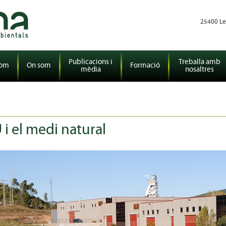
25400 Le
Publicacions i
Treballa amb
som
On som
Formació
mèdia
nosaltres
i el medi natural