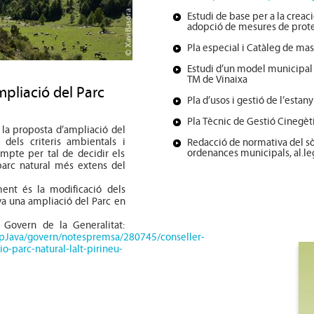
Estudi de base per a la creac
adopció de mesures de protec
Pla especial i Catàleg de mas
Estudi d’un model municipal d
TM de Vinaixa
mpliació del Parc
Pla d’usos i gestió de l’estany
Pla Tècnic de Gestió Cinegèti
 la proposta d’ampliació del
t dels criteris ambientals i
Redacció de normativa del s
ordenances municipals, al.leg
ompte per tal de decidir els
parc natural més extens del
ment és la modificació dels
iva una ampliació del Parc en
Govern de la Generalitat:
pJava/govern/notespremsa/280745/conseller-
o-parc-natural-lalt-pirineu-