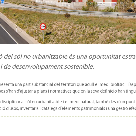
ó del sòl no urbanitzable és una oportunitat estrat
 i de desenvolupament sostenible.
esenta una part substancial del territori que acull el medi biofísic i l’a
ursos s’han d’ajustar a plans i normatives que en la seva definició han tin
isciplinar al sòl no urbanitzable i el medi natural, també des d’un punt d
ió d’usos, inventaris i catàlegs d’elements patrimonials i una gestió efec