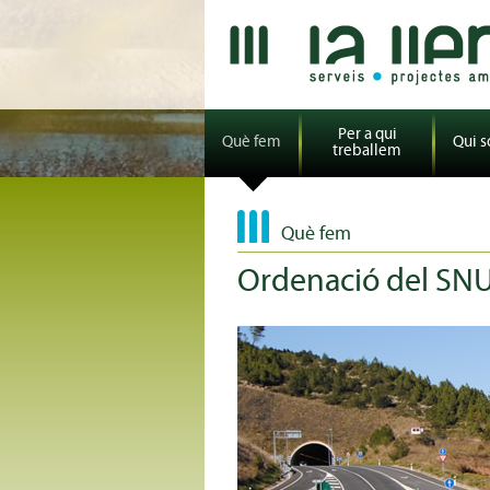
Per a qui
Què fem
Qui 
treballem
Què fem
Ordenació del SNU 