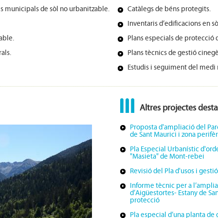
 municipals de sòl no urbanitzable.
Catàlegs de béns protegits.
Inventaris d’edificacions en s
able.
Plans especials de protecció d
als.
Plans tècnics de gestió cinegè
Estudis i seguiment del medi 
Altres projectes dest
Proposta d'ampliació del Par
de Sant Maurici i zona perifè
Pla Especial Urbanístic d'ord
"Masieta" de Mont-rebei
Revisió del Pla d'usos i gest
Informe tècnic per a l’amplia
d’Aigüestortes- Estany de San
protecció
Pla especial d’una planta de 