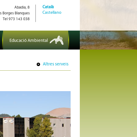
Català
Abadia, 8
Castellano
s Borges Blanques
Tel 973 143 038
Educació Ambiental
Altres serveis