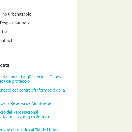
òl no urbanitzable.
’espais naturals.
tica.
natural.
acats
c Nacional d'Aigüestortes - Estany
rica de protecció
enació del centre d'informació de la
ió de la Reserva de Mont-rebei
ció del Parc Nacional
t Maurici i zona perifèrica de
gestió de residus al TM de Lleida