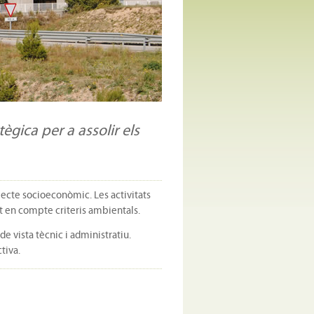
ègica per a assolir els
specte socioeconòmic. Les activitats
gut en compte criteris ambientals.
e vista tècnic i administratiu.
tiva.