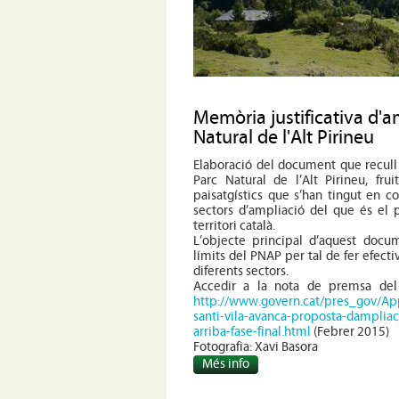
Memòria justificativa d'a
Natural de l'Alt Pirineu
Elaboració del document que recull
Parc Natural de l’Alt Pirineu, frui
paisatgístics que s’han tingut en c
sectors d’ampliació del que és el 
territori català.
L’objecte principal d’aquest docu
límits del PNAP per tal de fer efect
diferents sectors.
Accedir a la nota de premsa del 
http://www.govern.cat/pres_gov/Ap
santi-vila-avanca-proposta-dampliaci
arriba-fase-final.html
(Febrer 2015)
Fotografia: Xavi Basora
Més info