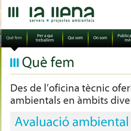
Per a qui
Publica
Què fem
Qui som
On som
treballem
mè
Què fem
Des de l’oficina tècnic ofer
ambientals en àmbits div
Avaluació ambiental